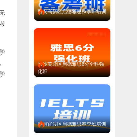
西安高新区启德雅思秋季班培训
无
考
学
。
长沙芙蓉区启德雅思6分全科强
化班
学
昆明官渡区启德雅思春季班培训