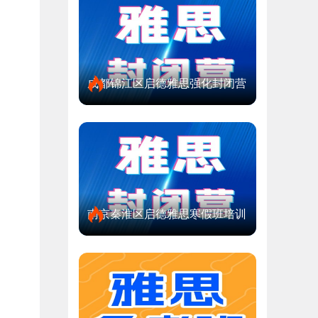
成都锦江区启德雅思强化封闭营
南京秦淮区启德雅思寒假班培训