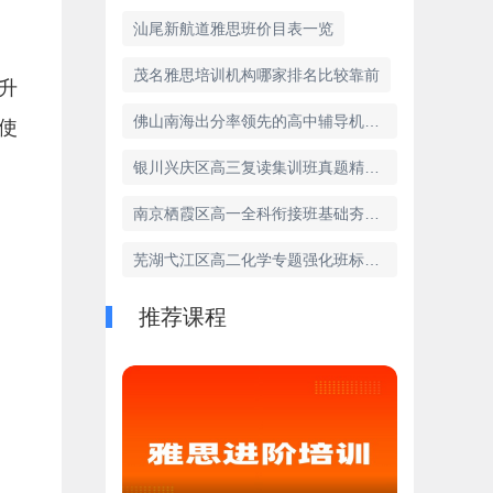
汕尾新航道雅思班价目表一览
茂名雅思培训机构哪家排名比较靠前
升
佛山南海出分率领先的高中辅导机构实力排行
使
银川兴庆区高三复读集训班真题精讲TOP3榜单
南京栖霞区高一全科衔接班基础夯实优质机构十大推荐
芜湖弋江区高二化学专题强化班标杆机构盘点
推荐课程