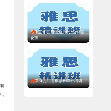
昆明五华区启德雅思6分全科强
化班
北京海淀启德雅思春季班培训
围
与