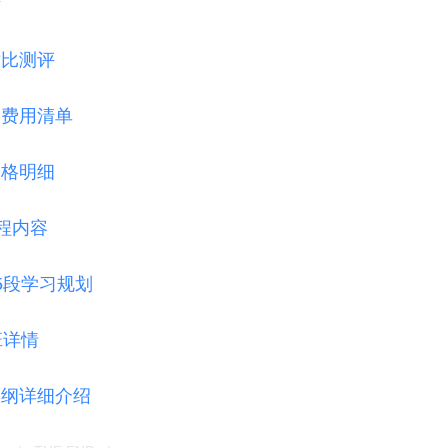
考
对比测评
及费用清单
价格明细
程内容
.5段学习规划
班详情
大纲详细介绍