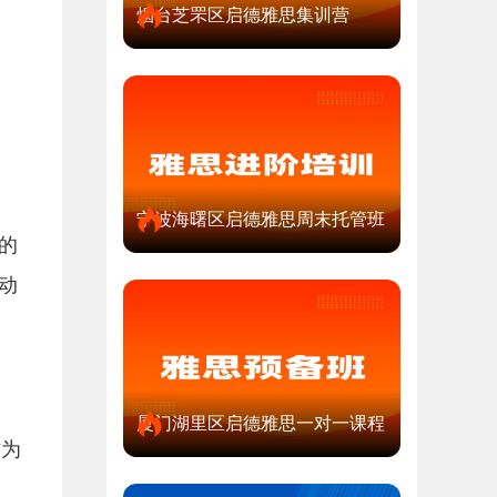
烟台芝罘区启德雅思集训营
宁波海曙区启德雅思周末托管班
的
动
。
厦门湖里区启德雅思一对一课程
作为