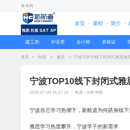
有考网
首页
·
课程
·
简介
·
建工类
外语类
会计师
资格证
首页
>
外语
>
雅思
>
宁波TOP10线下封闭式雅思辅
宁波TOP10线下封闭式
2025-07-04 16:27:24
来源：Ai有考网
宁波
雅思
学习热潮下，新航道为何跻身线下封
雅思学习热度攀升，宁波学子的新需求