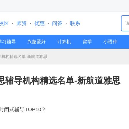
校区
·
师资
·
优惠
·
问答
·
联系
学习辅导
兴趣爱好
计算机
留学
小语种
导机构精选名单-新航道雅思
雅思辅导机构精选名单-新航道雅思
闭式辅导TOP10？