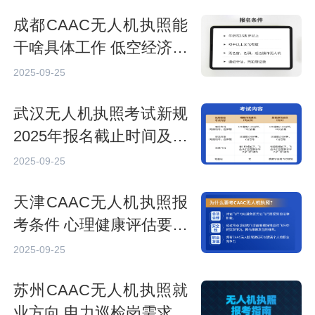
成都CAAC无人机执照能
干啥具体工作 低空经济前
景好吗
2025-09-25
武汉无人机执照考试新规
2025年报名截止时间及补
考安排
2025-09-25
天津CAAC无人机执照报
考条件 心理健康评估要达
标吗
2025-09-25
苏州CAAC无人机执照就
业方向 电力巡检岗需求大