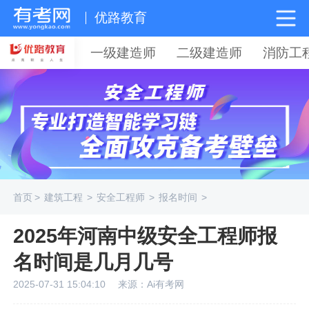
优路教育
一级建造师
二级建造师
消防工
首页
>
建筑工程
>
安全工程师
>
报名时间
>
2025年河南中级安全工程师报
名时间是几月几号
2025-07-31 15:04:10
来源：Ai有考网