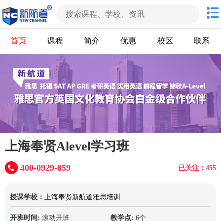
首页
课程
简介
优惠
校区
联系
上海奉贤Alevel学习班
400-0929-859
已关注：455
授课学校：
上海奉贤新航道雅思培训
开班时间:
滚动开班
教学点:
6个