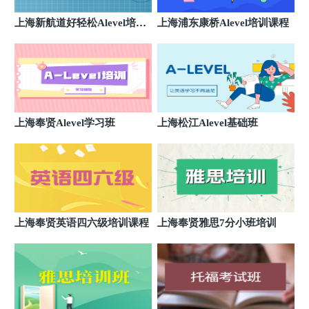
上海杨浦国宾新航道雅思培训
9
上海新航道好轻松Alevel培训
上海浦东康桥Alevel培训课程
上海杨浦区国宾路18号
班
上海长宁中山公园新航道雅思培训
10
长海长宁中山公园新航道
上海浦东世纪大道新航道雅思培训
11
浦东新区世纪大道1128号
上海奉贤Alevel学习班
上海松江Alevel基础班
上海徐汇AF艺术留学旗舰新航道雅思培训
12
徐汇区文定路
上海徐汇前程留学旗舰新航道雅思培训
13
徐汇区文定路
上海奉贤英语四六级培训课程
上海奉贤雅思7分小班培训
上海黄浦区人民广场新航道雅思培训
14
上海黄浦区南京西路
上海徐汇文定新航道雅思培训
15
徐汇区文定路