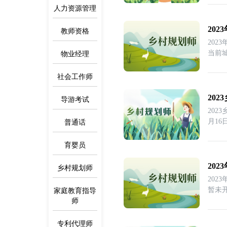
人力资源管理
20
教师资格
202
当前
物业经理
师
社会工作师
20
导游考试
202
月16
普通话
育婴员
20
乡村规划师
20
暂未
家庭教育指导
面
师
专利代理师