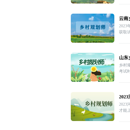
云南
20
获取
下
山东
乡村
考试
20
20
才能
有