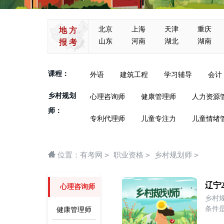
北京
上海
天津
重庆
地 方
山东
河南
湖北
湖南
报 考
课程：
外语
建筑工程
学习辅导
会计
乡村规划
心理咨询师
健康管理师
人力资源
师：
专利代理师
儿童专注力
儿童情绪
>
>
>
位置：
有考网
职业资格
乡村规划师
辽宁
心理咨询师
乡村
条件
健康管理师
要