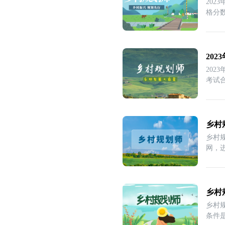
202
格分
20
202
考试
乡村
乡村
网，
乡村
乡村
条件