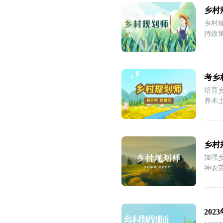
乡村
乡村
持政
队
考乡
培育
养本
技
乡村
加强
神农
队。
20