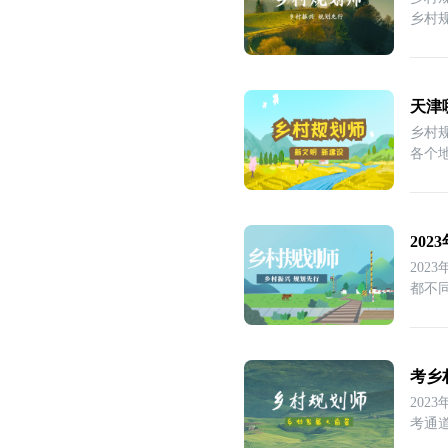
乡村
天津
乡村
各个
越
20
20
都不
关
考乡
20
考通
么