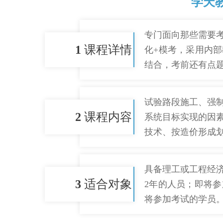
学天
专门面向那些需要
1
课程详情
化+模考，采用内
结合，考前还有点
试验路段施工、强
2
课程内容
系统目标实现的因
技术、按造价形成
具备理工或工程经
3
适合对象
2年的人员；即将
将参加考试的学员