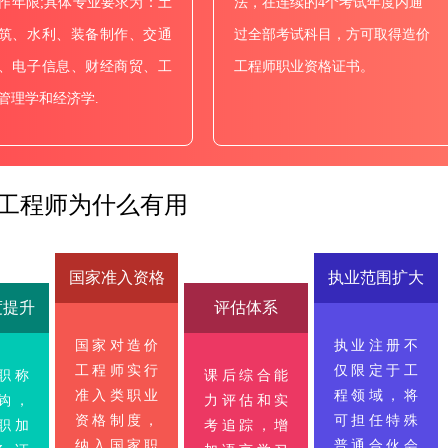
作年限;具体专业要求为：土
法，在连续的4个考试年度内通
筑、水利、装备制作、交通
过全部考试科目，方可取得造价
、电子信息、财经商贸、工
工程师职业资格证书。
管理学和经济学.
工程师为什么有用
国家准入资格
执业范围扩大
度提升
评估体系
国家对造价
执业注册不
工程师实行
仅限定于工
职称
课后综合能
准入类职业
程领域，将
钩，
力评估和实
资格制度，
可担任特殊
职加
考追踪，增
纳入国家职
普通合伙会