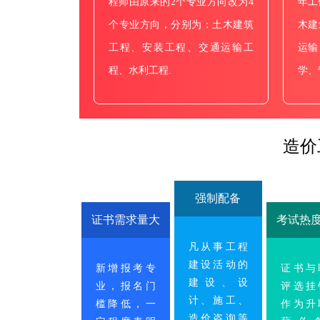
程师由原来的2个专业方向改为4
年工
个专业方向，分别为：土木建筑
木建
工程、安装工程、交通运输工
运输
程、水利工程.
学、
造价
强制配备
证书需求量大
考试热
凡从事工程
建设活动的
新增报考专
证书与
建设、设
业，报名门
评选挂
计、施工、
槛降低，一
作为升
造价咨询等