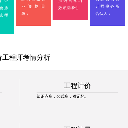
备证
加语言学习
业资格目
计师事务所
会掀
效果持续性
录；
合伙人；
波考
；
价工程师考情分析
工程计价
知识点多，公式多，难记忆。