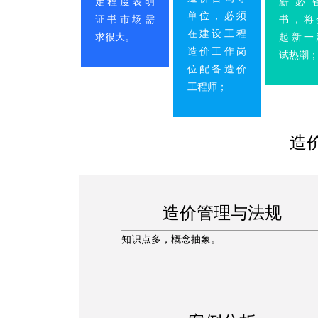
定程度表明
薪必
单位，必须
证书市场需
书，将
在建设工程
求很大。
起新一
造价工作岗
试热潮
位配备造价
工程师；
造
造价管理与法规
知识点多，概念抽象。