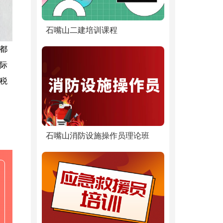
石嘴山二建培训课程
都
际
税
石嘴山消防设施操作员理论班