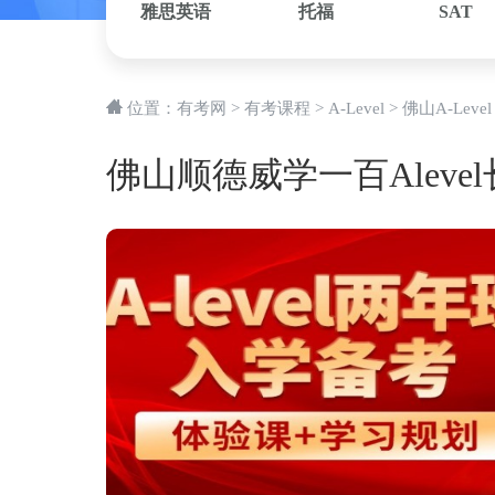
雅思英语
托福
SAT
位置：
有考网
>
有考课程
>
A-Level
>
佛山A-Level
佛山顺德威学一百Aleve