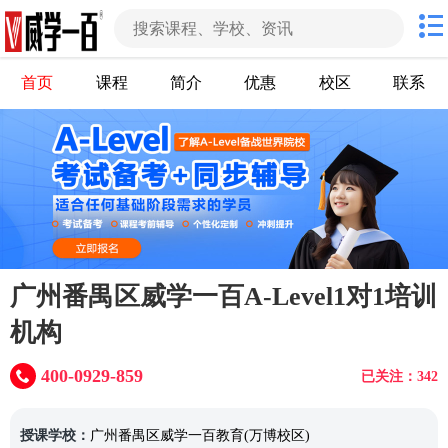
首页
课程
简介
优惠
校区
联系
广州番禺区威学一百A-Level1对1培训
机构
400-0929-859
已关注：342
授课学校：
广州番禺区威学一百教育(万博校区)