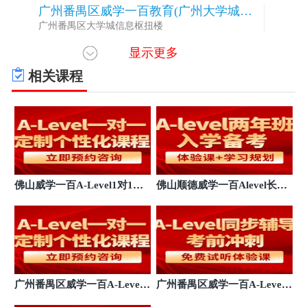
广州番禺区威学一百教育(广州大学城校
5
区)
广州番禺区大学城信息枢扭楼
显示更多
佛山顺德威学一百教育(南海校区)
6
佛山南海区永胜西路新凯广场3楼
相关课程
佛山顺德威学一百教育(大良校区)
7
佛山顺德大良街道彩虹路1号
惠州惠阳威学一百教育
8
惠阳区碧桂园小径海岸城花园
广州南沙威学一百教育
9
佛山威学一百A-Level1对1培
佛山顺德威学一百Alevel长培
英东中学旁山海湾
训学校
班辅导
佛山顺德威学一百教育(顺碧校区)
10
顺德碧桂园学校旁
珠海香洲威学一百教育
11
珠海市香洲区环宇城
广州番禺区威学一百A-Level
广州番禺区威学一百A-Level1
一对一培训班
对1培训机构