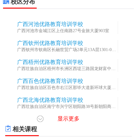
校区分布
广西河池优路教育培训学校
1
广西河池市金城江区上任南路27号金旅大厦903室
广西钦州优路教育培训学校
2
广西钦州市钦南区长融世贸广场2单元13A层1301-05A
室
广西梧州优路教育培训学校
3
广西壮族自治区梧州市长洲区西堤三路国龙财富中心
2301室
广西百色优路教育培训学校
4
广西壮族自治区百色市右江区那毕大道新环球大厦右
塔楼8楼805室
广西北海优路教育培训学校
5
广西壮族自治区南宁市兴宁区朝阳路38号新朝阳商务
大厦1701室
显示更多
广西桂林优路教育培训学校
6
广西壮族自治区桂林市秀峰区中山中路38号智能办公
相关课程
大厦509号