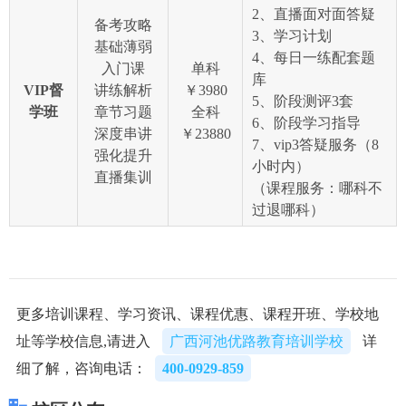
2、直播面对面答疑
备考攻略
3、学习计划
基础薄弱
4、每日一练配套题
入门课
单科
库
VIP督
讲练解析
￥3980
5、阶段测评3套
学班
章节习题
全科
6、阶段学习指导
深度串讲
￥23880
7、vip3答疑服务（8
强化提升
小时内）
直播集训
（课程服务：哪科不
过退哪科）
更多培训课程、学习资讯、课程优惠、课程开班、学校地
址等学校信息,请进入
广西河池优路教育培训学校
详
细了解，咨询电话：
400-0929-859