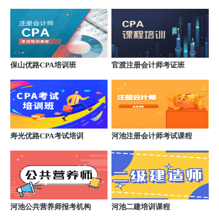
广西玉林优路教育培训学校
7
广西壮族自治区玉林市玉州区人民中路2号东门大厦
1301-1303室（南城百货旁）
广西柳州优路教育培训学校
8
广西壮族自治区柳州市柳北区广场路10号地王国际财
富中心23A层11号
广西南宁优路教育培训学校
9
保山优路CPA培训班
官渡注册会计师考证班
广西壮族自治区南宁市兴宁区朝阳路38号新朝阳商务
大厦1701室
寿光优路CPA考试培训
河池注册会计师考试课程
河池公共营养师报考机构
河池二建培训课程