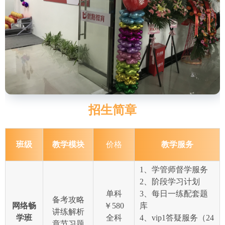
招生简章
班级
教学模块
价格
教学服务
1、学管师督学服务
2、阶段学习计划
单科
3、每日一练配套题
备考攻略
网络畅
￥580
库
讲练解析
学班
全科
4、vip1答疑服务（24
章节习题