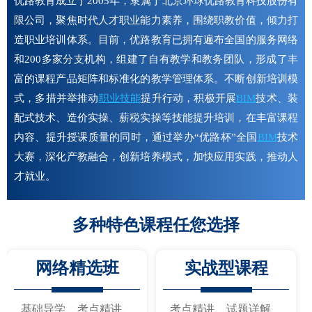
优路教育成立于2005年，隶属于北京环球优路教育科技股份有
限公司，聚焦时代人才职业能力素养，围绕职教价值，倾力打
造职业培训体系。目前，优路教育已拥有遍布全国的服务网络
和200多家分支机构，组建了自有教学和教务团队，形成了丰
富的课程产品矩阵和标准化的教学管理体系。不断创新培训模
式，多措并举推动
职业技能
提升行动，积极开展
BIM
技术、装
配式技术、造价实操、薪税实操等技能提升培训，在丰富课程
内容、提升授课质量的同时，通过举办“优路杯”全国
BIM
技术
大赛，深化产教融合，创新培养模式，加快应用实践，推动人
才就业。
多种特色课程任您选择
网络精选班
实战型课程
基础导学、考点精讲、
考点精讲、试题详解、