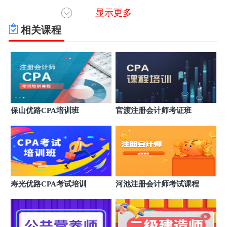
大厦1701室
显示更多
广西桂林优路教育培训学校
6
广西壮族自治区桂林市秀峰区中山中路38号智能办公
相关课程
大厦509号
广西玉林优路教育培训学校
7
广西壮族自治区玉林市玉州区人民中路2号东门大厦
1301-1303室（南城百货旁）
广西柳州优路教育培训学校
8
广西壮族自治区柳州市柳北区广场路10号地王国际财
富中心23A层11号
广西南宁优路教育培训学校
9
保山优路CPA培训班
官渡注册会计师考证班
广西壮族自治区南宁市兴宁区朝阳路38号新朝阳商务
大厦1701室
寿光优路CPA考试培训
河池注册会计师考试课程