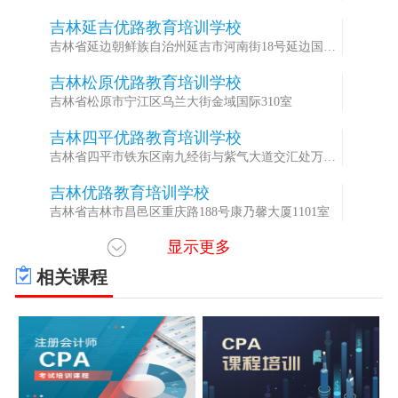
厦1401
吉林延吉优路教育培训学校
2
吉林省延边朝鲜族自治州延吉市河南街18号延边国际
商务中心B座1101室
吉林松原优路教育培训学校
3
吉林省松原市宁江区乌兰大街金域国际310室
吉林四平优路教育培训学校
4
吉林省四平市铁东区南九经街与紫气大道交汇处万达
写字楼F1座903室
吉林优路教育培训学校
5
吉林省吉林市昌邑区重庆路188号康乃馨大厦1101室
显示更多
吉林长春优路教育培训学校
6
吉林省长春市朝阳区西安大路1077号金都中心16层
相关课程