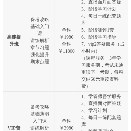
2、直播面对面答疑
3、阶段学习计划
4、每日一练配套题
备考攻略
库
基础入门
单科
5、阶段测评1套
课
高能提
￥1980
6、阶段学习指导
讲练解析
升班
全科
7、vip2答疑服务（12
章节习题
￥11800
小时内）
强化提升
（课程服务：3年学
期末点题
习服务期，考试未通
重读下一考期，每科
交纳50元重读资料
费）
1、学管师督学服务
2、直播面对面答疑
备考攻略
3、学习计划
基础薄弱
4、每日一练配套题
入门课
单科
库
VIP督
讲练解析
￥3980