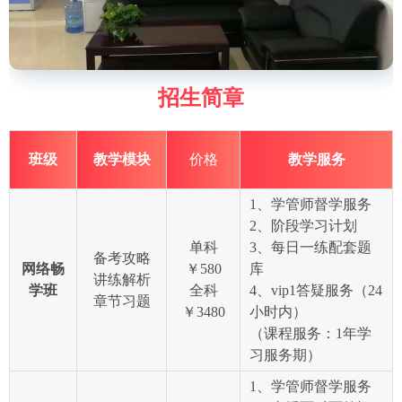
招生简章
班级
教学模块
价格
教学服务
1、学管师督学服务
2、阶段学习计划
单科
3、每日一练配套题
备考攻略
网络畅
￥580
库
讲练解析
学班
全科
4、vip1答疑服务（24
章节习题
￥3480
小时内）
（课程服务：1年学
习服务期）
1、学管师督学服务