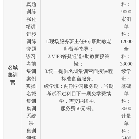
真题
科：
训练
9000
强化
案例
精讲|
单
进步
科：
训练
1.现场服务班主任+专职助教老
12000
套题
师督学指导；
全
练习|
2.VIP3答疑通道+助教面授答
科：
考前
疑；
33000
名城
集训
3.统一提供名城集训营面授课程
续学
集训
案例
标准食宿服务。
班：
营
实操|
续学班：两期学习服务期，当期
基础
名城
考试不过科目下一期免学费续
单
集训
学，需交纳续学。
科：
集训
服务费50元/科。
3600
系统
计量
课
单
集训
科：
训练
5400