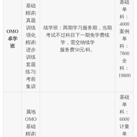
基础
基础
单
精讲|
科：
真题
4000
训练
续学班：两期学习服务期，当期
OMO
案例
强化
考试不过科目下一期免学费续
卓学
单
精讲|
学，需交纳续学
班
科：
进步
服务费50元/科。
7800
训练
全
套题
科：
练习|
19800
考前
集训
基础
单
属地
科：
OMO
6000
基础
计量
精讲|
单