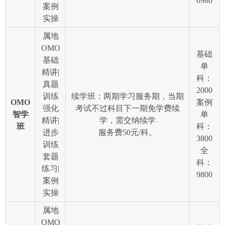
6980
案例
实操
属地
OMO
基础
基础
单
精讲|
科：
真题
2000
训练
续学班：两期学习服务期，当期
OMO
案例
强化
考试不过科目下一期免学费续
智学
单
精讲|
学，需交纳续学
班
科：
进步
服务费50元/科。
3800
训练
全
套题
科：
练习|
9800
案例
实操
属地
OMO