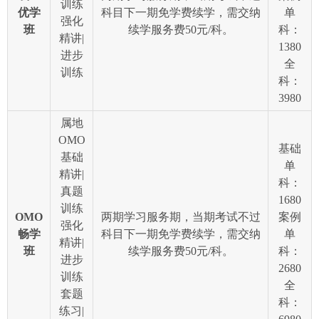
训练
优学
科目下一期免学费续学，需交纳
单
强化
班
续学服务费50元/科。
科：
精讲|
1380
进步
全
训练
科：
3980
属地
OMO
基础
基础
单
精讲|
科：
真题
1680
训练
OMO
两期学习服务期，当期考试不过
案例
强化
畅学
科目下一期免学费续学，需交纳
单
精讲|
班
续学服务费50元/科。
科：
进步
2680
训练
全
套题
科：
练习|