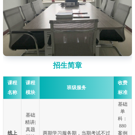
招生简章
课程
课程
收费
班级服务
名称
模块
标准
基础
单
基础
科：
精讲|
880
真题
线上
两期学习服务期，当期考试不过
案例