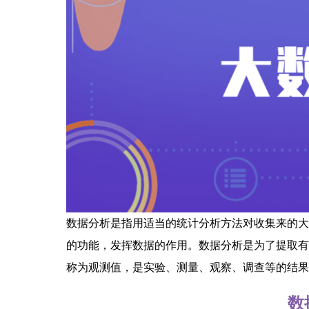
数据分析是指用适当的统计分析方法对收集来的大
的功能，发挥数据的作用。数据分析是为了提取有
称为观测值，是实验、测量、观察、调查等的结果
数