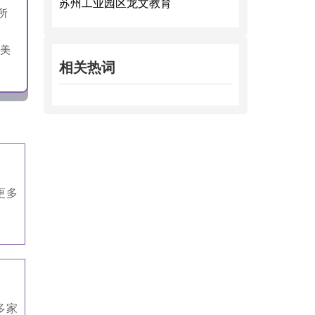
苏州工业园区龙文教育
所
万美
相关热词
更多
多家