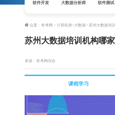
软件开发
大数据分析师
软件测试
位置：
有考网
>
计算机类
>
大数据
> 苏州大数据培
苏州大数据培训机构哪家
来源：
有考网综合
课程学习