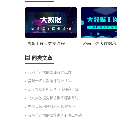
贵阳千锋大数据课程
济南千锋大数据培
同类文章
沈阳千锋大数据课程怎么样
贵阳千锋大数据课程专业吗
武汉数据分析师学习班哪家可靠
北京大数据分析培训班哪家靠谱
苏州大数据培训机构哪家专业
济南千锋大数据培训班有哪些特点