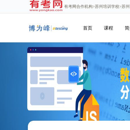
有考网
合作机构>
苏州培训学校
>苏州
首页
课程
简