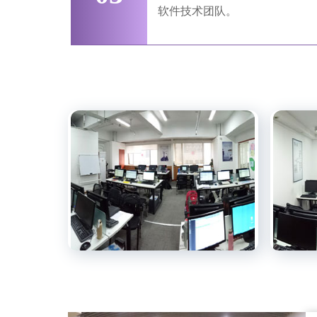
软件技术团队。