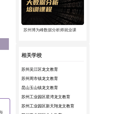
苏州博为峰数据分析师就业课
相关学校
苏州吴江区龙文教育
苏州周市镇龙文教育
昆山玉山镇龙文教育
苏州工业园区星湾龙文教育
苏州工业园区新天翔龙文教育
每