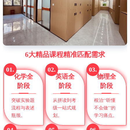
6大精品课程精准匹配需求
01.
02.
03.
化学全
英语全
物理全
阶段
阶段
阶段
突破实验题
从拼读到考
根治‘‘听懂
流程与表述
级一站式规
不会做’’的
瓶颈。
划。
学习痛点。
04
05
06