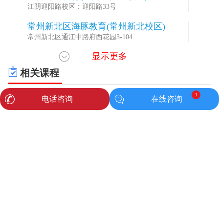
江阴迎阳路校区：迎阳路33号
常州新北区海豚教育(常州新北校区)
5
常州新北区通江中路府西花园3-104
显示更多
常州天宁区海豚教育(常州天宁校区)
6
常州天宁区博爱路50号
相关课程
常州武进区海豚教育(常州湖塘校区)
7
1
常州武进区常武北路72号
电话咨询
在线咨询
苏州吴中区海豚教育(苏州星海校区)
8
苏州吴中区星海街198号星海大厦西塔4幢8楼801-1单
元
苏州虎丘区海豚教育(苏州虎丘区玉山路
9
成都成华区卓越高中辅导哪个
成都高新区卓越高中辅导一对
校区)
苏州虎丘区玉山路55号新创玉山广场南广场7幢106玉
好
多辅导
山路校区
苏州姑苏区海豚教育(苏州养育巷校区)
10
苏州姑苏区干将西路217号
南京鼓楼区海豚教育(南京龙江校区)
11
南京鼓楼区草场门大街98号102-202室