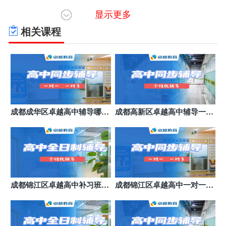
显示更多
成都锦江区卓越教育(橡树林校区)
6
成都锦江区锦华万达对面橡果里美食广场2楼
相关课程
成都高新区卓越教育(紫荆校区校区)
7
成都高新区紫竹北街85号大世界商业广场2楼
成都成华区卓越教育(乐学教育校区)
8
成都成华区建和路81号2楼
成都成华区卓越高中辅导哪个
成都高新区卓越高中辅导一对
好
多辅导
成都锦江区卓越高中补习班暑
成都锦江区卓越高中一对一收
假班
费价格表