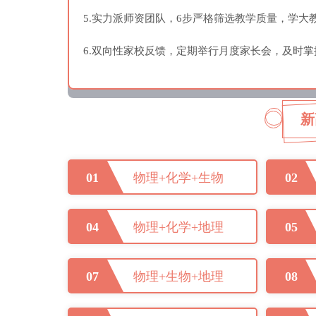
5.实力派师资团队，6步严格筛选教学质量，学
6.双向性家校反馈，定期举行月度家长会，及时
新
01
物理+化学+生物
02
04
物理+化学+地理
05
07
物理+生物+地理
08