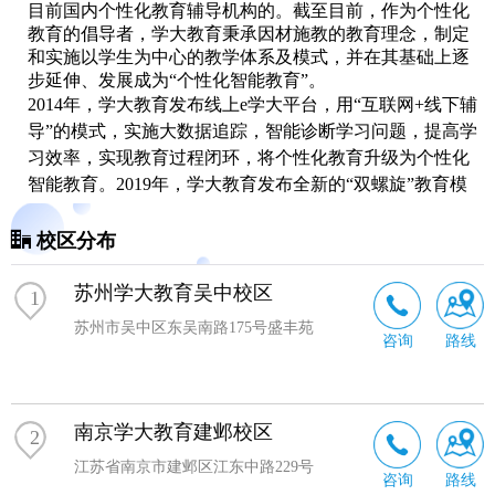
目前国内个性化教育辅导机构的。截至目前，作为个性化
教育的倡导者，学大教育秉承因材施教的教育理念，制定
和实施以学生为中心的教学体系及模式，并在其基础上逐
步延伸、发展成为“个性化智能教育”。
2014年，学大教育发布线上e学大平台，用“互联网+线下辅
导”的模式，实施
大数据
追踪，智能诊断学习问题，提高学
习效率，实现教育过程闭环，将个性化教育升级为个性化
智能教育。2019年，学大教育发布全新的“双螺旋”教育模
式，将以科技赋能个性化教育，全面开启智慧教育新时
代。未来，学大教育将继续秉承“因材施教，个性为本”的
校区分布
教育理念，致力于传播教学思想，研究教学方法，开发教
学产品，提供有益的教学服务。
苏州学大教育吴中校区
1
苏州市吴中区东吴南路175号盛丰苑
咨询
路线
南京学大教育建邺校区
2
江苏省南京市建邺区江东中路229号
咨询
路线