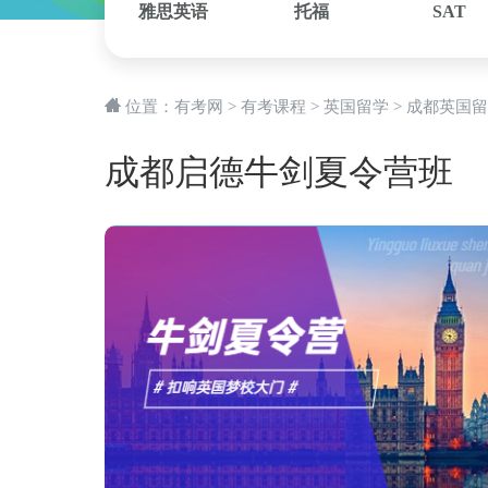
雅思英语
托福
SAT
位置：
有考网
>
有考课程
>
英国留学
>
成都英国留
成都启德牛剑夏令营班