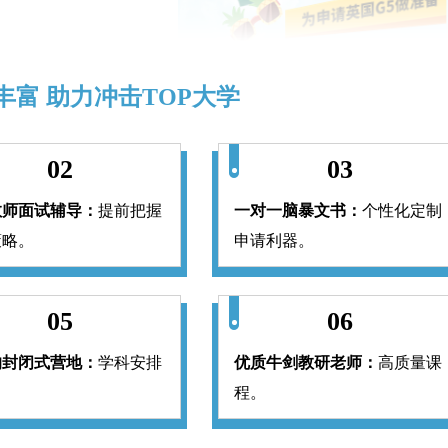
丰富 助力冲击TOP大学
02
03
教师面试辅导：
提前把握
一对一脑暴文书：
个性化定制
策略。
申请利器。
05
06
的封闭式营地：
学科安排
优质牛剑教研老师：
高质量课
。
程。