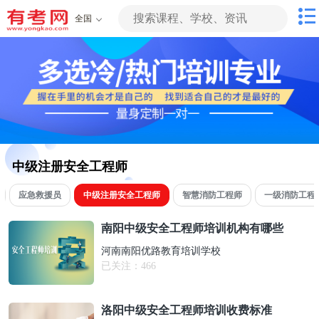
全国
中级注册安全工程师
应急救援员
中级注册安全工程师
智慧消防工程师
一级消防工程
南阳中级安全工程师培训机构有哪些
河南南阳优路教育培训学校
已关注：
466
洛阳中级安全工程师培训收费标准