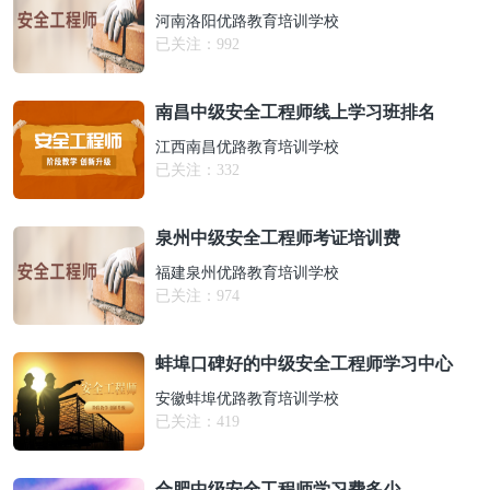
河南洛阳优路教育培训学校
已关注：
992
南昌中级安全工程师线上学习班排名
江西南昌优路教育培训学校
已关注：
332
泉州中级安全工程师考证培训费
福建泉州优路教育培训学校
已关注：
974
蚌埠口碑好的中级安全工程师学习中心
安徽蚌埠优路教育培训学校
已关注：
419
合肥中级安全工程师学习费多少