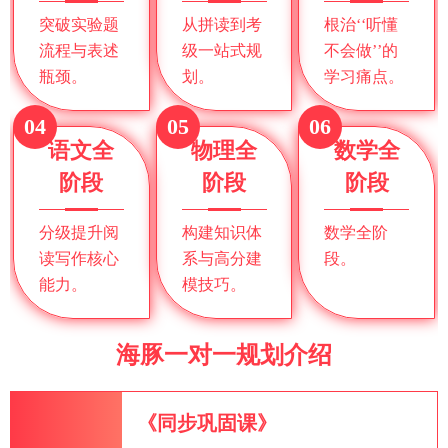
突破实验题
从拼读到考
根治‘‘听懂
流程与表述
级一站式规
不会做’’的
瓶颈。
划。
学习痛点。
04
05
06
语文全
物理全
数学全
阶段
阶段
阶段
分级提升阅
构建知识体
数学全阶
读写作核心
系与高分建
段。
能力。
模技巧。
海豚一对一规划介绍
《同步巩固课》