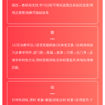
跟踪→教研组支持,学习过程可视化蓝图总表追踪进度|薄
弱点预警|海豚币激励体系
教
122互动教学法,1道变形题检验2次角色互换 2次精准鼓励
六步教学闭环,进门测→查漏→新课→习惯→出门考→反
馈学科特色方法,理科思维训练|文科积累提升|本地化考纲
匹配,
练
针对性训练,理科:查漏+解题训练|文科:积累+应用提升;个