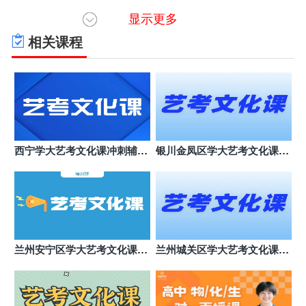
显示更多
常州天宁区海豚教育(常州天宁校区)
6
常州天宁区博爱路50号
相关课程
常州武进区海豚教育(常州湖塘校区)
7
常州武进区常武北路72号
苏州吴中区海豚教育(苏州星海校区)
8
苏州吴中区星海街198号星海大厦西塔4幢8楼801-1单
元
苏州虎丘区海豚教育(苏州虎丘区玉山路
9
西宁学大艺考文化课冲刺辅导
银川金凤区学大艺考文化课机
校区)
苏州虎丘区玉山路55号新创玉山广场南广场7幢106玉
班
构哪个好
山路校区
苏州姑苏区海豚教育(苏州养育巷校区)
10
苏州姑苏区干将西路217号
南京鼓楼区海豚教育(南京龙江校区)
11
南京鼓楼区草场门大街98号102-202室
兰州安宁区学大艺考文化课培
兰州城关区学大艺考文化课班
训班
哪个好
南京建邺区海豚教育(南京兴隆校区)
12
南京建邺区兴隆大街155号燕山路和兴隆大街交汇口