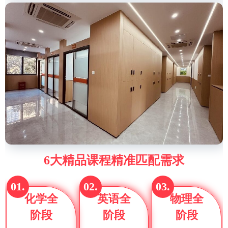
6大精品课程精准匹配需求
01.
02.
03.
化学全
英语全
物理全
阶段
阶段
阶段