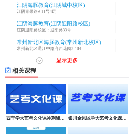
江阴海豚教育(江阴城中校区)
3
江阴青果路9-11号4层
江阴海豚教育(江阴迎阳路校区)
4
江阴迎阳路校区：迎阳路33号
常州新北区海豚教育(常州新北校区)
5
常州新北区通江中路府西花园3-104
显示更多
常州天宁区海豚教育(常州天宁校区)
6
常州天宁区博爱路50号
相关课程
常州武进区海豚教育(常州湖塘校区)
7
常州武进区常武北路72号
苏州吴中区海豚教育(苏州星海校区)
8
苏州吴中区星海街198号星海大厦西塔4幢8楼801-1单
元
苏州虎丘区海豚教育(苏州虎丘区玉山路
9
西宁学大艺考文化课冲刺辅导
银川金凤区学大艺考文化课机
校区)
苏州虎丘区玉山路55号新创玉山广场南广场7幢106玉
班
构哪个好
山路校区