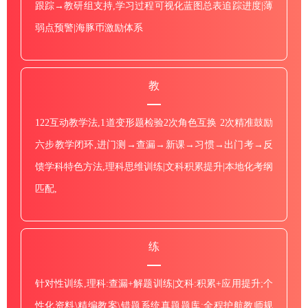
跟踪→教研组支持,学习过程可视化蓝图总表追踪进度|薄
弱点预警|海豚币激励体系
教
122互动教学法,1道变形题检验2次角色互换 2次精准鼓励
六步教学闭环,进门测→查漏→新课→习惯→出门考→反
馈学科特色方法,理科思维训练|文科积累提升|本地化考纲
匹配,
练
针对性训练,理科:查漏+解题训练|文科:积累+应用提升;个
性化资料\精编教案\错题系统真题题库;全程护航教师规