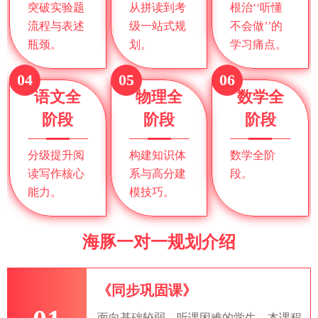
突破实验题
从拼读到考
根治‘‘听懂
流程与表述
级一站式规
不会做’’的
瓶颈。
划。
学习痛点。
04
05
06
语文全
物理全
数学全
阶段
阶段
阶段
分级提升阅
构建知识体
数学全阶
读写作核心
系与高分建
段。
能力。
模技巧。
海豚一对一规划介绍
《同步巩固课》
面向基础较弱，听课困难的学生，本课程