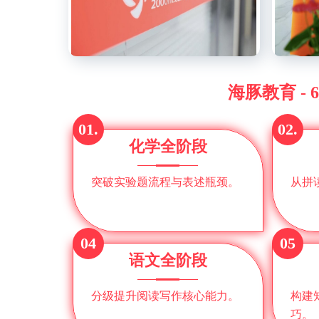
海豚教育 -
01.
02.
化学全阶段
突破实验题流程与表述瓶颈。
从拼
04
05
语文全阶段
分级提升阅读写作核心能力。
构建
巧。