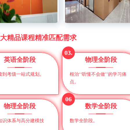
 6大精品课程精准匹配需求
03.
英语全阶段
物理全阶段
读到考级一站式规划。
根治‘‘听懂不会做’’的学习痛
点。
06
物理全阶段
数学全阶段
知识体系与高分建模技
数学全阶段。