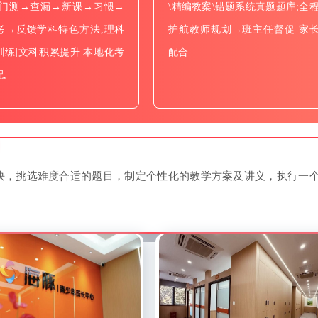
进门测→查漏→新课→习惯→
\精编教案\错题系统真题题库;全
考→反馈学科特色方法,理科
护航教师规划→班主任督促 家
训练|文科积累提升|本地化考
配合
,
块，挑选难度合适的题目，制定个性化的教学方案及讲义，执行一