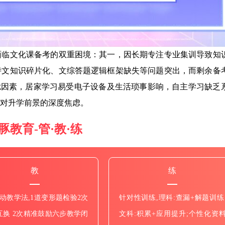
面临文化课备考的双重困境：其一，因长期专注专业集训导致知
诗文知识碎片化、文综答题逻辑框架缺失等问题突出，而剩余备
干扰因素，居家学习易受电子设备及生活琐事影响，自主学习缺乏
对升学前景的深度焦虑。
豚教育-管·教·练
教
练
互动教学法,1道变形题检验2次
针对性训练,理科:查漏+解题训练
互换 2次精准鼓励六步教学闭
文科:积累+应用提升;个性化资