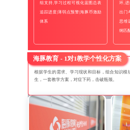
组支持,学习过程可视化蓝图总表
环,
追踪进度|薄弱点预警|海豚币激励
出门
体系
思维
纲匹配
海豚教育 - 1对1教学个性化方案
根据学生的需求、学习现状和目标，组合知识模
生，一套教学方案，对症下药，击破瓶颈。