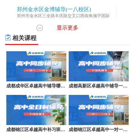
郑州金水区金博辅导(一八校区)
5
郑州市金水区三全路丰庆路交叉口西南角瀚宇国际
显示更多
郑州管城区金博辅导(航海广场校区)
6
郑州管城回族区豫英路与航海东路交叉口东南120米正
相关课程
商国际观广场A座2204
郑州郑东区金博辅导(郑东校区)
7
郑州郑东新区商都路与康平路交叉口东南角佳田商务
中心
郑州金水区金博中高考辅导(迎宾路/全日
8
制校区)
郑州市金水区经七路郑州五月时尚酒店
新乡市金博中高考辅导(蓝堡湾校区)
9
成都成华区卓越高中辅导哪个
成都高新区卓越高中辅导一对
新乡市新飞大道与柳青路交叉口向东88米路南金博成
好
多辅导
长中心
开封龙亭区金博中高考辅导开封万达校区
10
开封市示范区郑开大道与三大街交叉口南50米
郑州经开区金博辅导(经开校区)
11
郑州经开四大街与航海东路交叉口天明国际中心9楼
成都锦江区卓越高中补习班暑
成都锦江区卓越高中一对一收