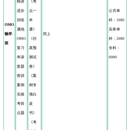
精讲
《考
进步
点一
公共单
训练
本
科：1680
OMO
属地
通》
实务单
畅学
同上
OMO
《仿
科：2680
班
复习
真预
全科：
串讲
测试
6980
套题
卷》
密训
《案
案例
例专
实操
项白
考前
皮
点题
书》
《考