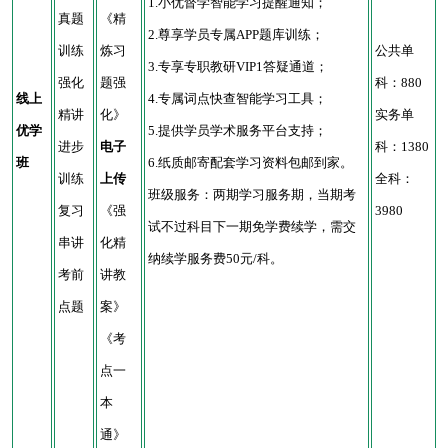
1.小优督学智能学习提醒通知；
真题
《精
2.尊享学员专属APP题库训练；
训练
炼习
公共单
3.专享专职教研VIP1答疑通道；
强化
题强
科：880
线上
4.专属词点快查智能学习工具；
精讲
化》
实务单
优学
5.提供学员学术服务平台支持；
进步
电子
科：1380
班
6.纸质邮寄配套学习资料包邮到家。
训练
上传
全科：
班级服务：两期学习服务期，当期考
复习
《强
3980
试不过科目下一期免学费续学，需交
串讲
化精
纳续学服务费50元/科。
考前
讲教
点题
案》
《考
点一
本
通》