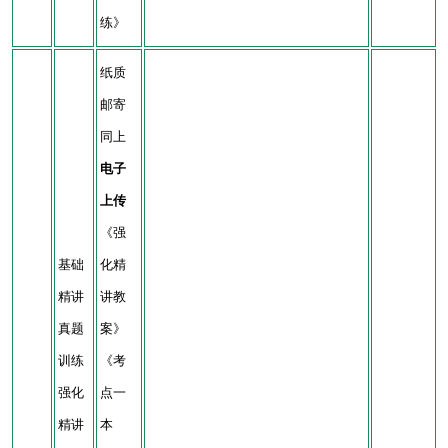
练》
纸质
邮寄
同上
电子
上传
《强
基础
化精
精讲
讲教
真题
案》
训练
《考
强化
点一
精讲
本