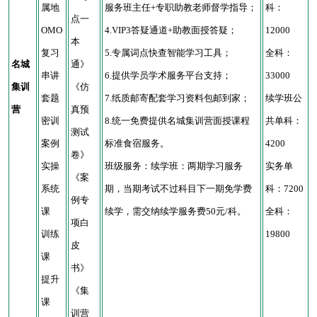
属地
服务班主任+专职助教老师督学指导；
科：
点一
OMO
4.VIP3答疑通道+助教面授答疑；
12000
本
复习
5.专属词点快查智能学习工具；
全科：
名城
通》
串讲
6.提供学员学术服务平台支持；
33000
集训
《仿
套题
7.纸质邮寄配套学习资料包邮到家；
续学班公
营
真预
密训
8.统一免费提供名城集训营面授课程
共单科：
测试
案例
标准食宿服务。
4200
卷》
实操
班级服务：续学班：两期学习服务
实务单
《案
系统
期，当期考试不过科目下一期免学费
科：7200
例专
课
续学，需交纳续学服务费50元/科。
全科：
项白
训练
19800
皮
课
书》
提升
《集
课
训营