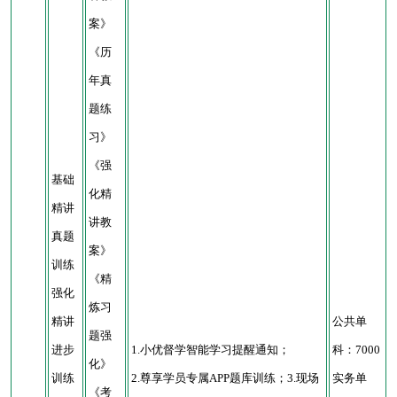
案》
《历
年真
题练
习》
《强
基础
化精
精讲
讲教
真题
案》
训练
《精
强化
炼习
精讲
公共单
题强
进步
1.小优督学智能学习提醒通知；
科：7000
化》
训练
2.尊享学员专属APP题库训练；3.现场
实务单
《考