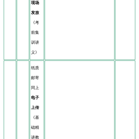
现场
发放
《考
前集
训讲
义》
纸质
邮寄
同上
电子
上传
《基
础精
讲教