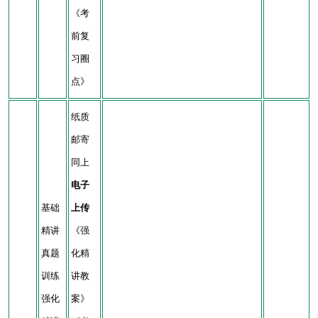
《考
前复
习圈
点》
纸质
邮寄
同上
电子
基础
上传
精讲
《强
真题
化精
训练
讲教
强化
案》