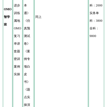
进步
本
科：2000
OMO
训练
通》
实务单
智学
同上
属地
《仿
科：3800
班
OMO
真预
全科：
复习
测试
9800
串讲
卷》
套题
《案
密训
例专
案例
项白
实操
皮
书》
《题
点实
操演