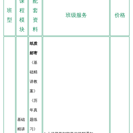
课
配
班
程
套
班级服务
价格
型
模
资
块
料
纸质
邮寄
《基
础精
讲教
案》
《历
年真
基础
题练
精讲
习》