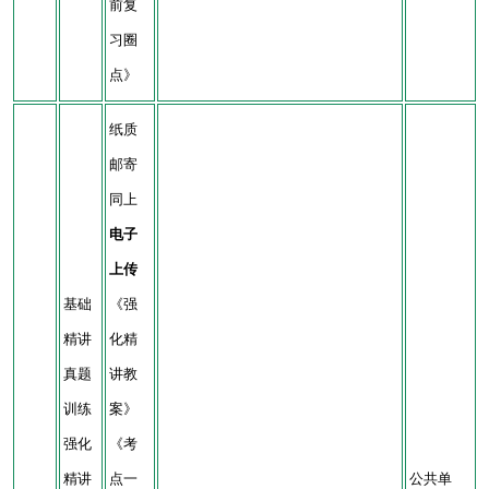
前复
习圈
点》
纸质
邮寄
同上
电子
上传
基础
《强
精讲
化精
真题
讲教
训练
案》
强化
《考
精讲
点一
公共单