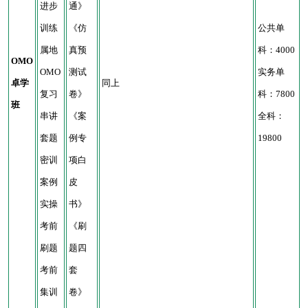
进步
通》
训练
《仿
公共单
属地
真预
科：4000
OMO
OMO
测试
实务单
卓学
同上
复习
卷》
科：7800
班
串讲
《案
全科：
套题
例专
19800
密训
项白
案例
皮
实操
书》
考前
《刷
刷题
题四
考前
套
集训
卷》