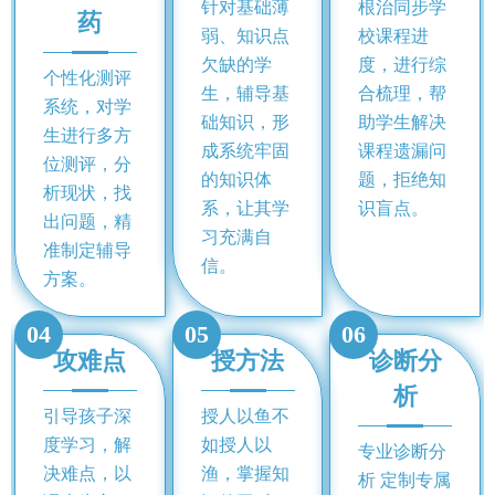
针对基础薄
根治同步学
药
弱、知识点
校课程进
欠缺的学
度，进行综
个性化测评
生，辅导基
合梳理，帮
系统，对学
础知识，形
助学生解决
生进行多方
成系统牢固
课程遗漏问
位测评，分
的知识体
题，拒绝知
析现状，找
系，让其学
识盲点。
出问题，精
习充满自
准制定辅导
信。
方案。
04
05
06
攻难点
授方法
诊断分
析
引导孩子深
授人以鱼不
度学习，解
如授人以
专业诊断分
决难点，以
渔，掌握知
析 定制专属