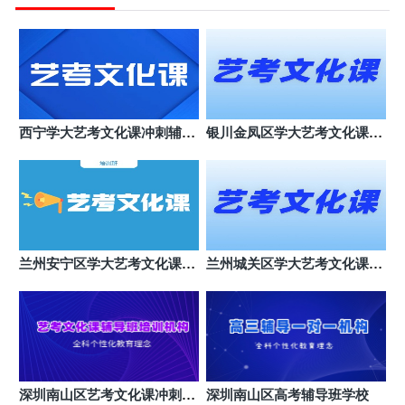
广州黄埔区金博辅导(香雪校区)
7
广州市黄埔区科学城开创大道荔红二路10号飞晟汇B
座
广州白云区金博辅导(京溪校区)
8
广州市白云区白灰场路1号京隆大厦
广州荔湾区金博辅导(广雅校区)
9
西宁学大艺考文化课冲刺辅导
银川金凤区学大艺考文化课机
广州市荔湾区荔湾路78号
班
构哪个好
广州黄埔区金博辅导(大沙东校区)
10
广州市黄埔区大沙地东319号(大沙东地铁站A口步行
180米)
东莞东城区金博中高考辅导(时尚校区)
11
东莞市东城区时尚电器（东城中路店）
兰州安宁区学大艺考文化课培
兰州城关区学大艺考文化课班
训班
哪个好
东莞虎门镇金博中高考辅导(虎门万达校
12
区)
东莞市虎门镇博涌社区连升北路288号新虎威大厦
东莞东城区金博中高考辅导(东城校区)
13
东莞市东城石井众湟财富大厦
深圳南山区艺考文化课冲刺封
深圳南山区高考辅导班学校