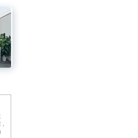
主
案，
助