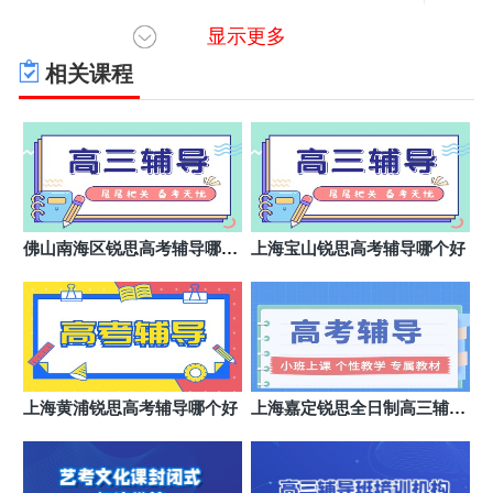
显示更多
北京海淀区金博中高考辅导中关村校区
6
北京市海淀区中关村
相关课程
北京丰台区金博中高考辅导(方庄校区)
7
北京市丰台区方庄
北京东城区金博中高考辅导(交道口校区)
8
北京市东城区交道口街道
北京朝阳区金博中高考辅导常营校区
9
佛山南海区锐思高考辅导哪个
上海宝山锐思高考辅导哪个好
北京市朝阳区常营
好
北京大兴区金博中高考辅导
10
北京市大兴区黄村枣园路8号居然之家
北京丰台区金博中高考辅导(角门校区)
11
北京市丰台区马家堡西路15号时代风帆大厦
上海黄浦锐思高考辅导哪个好
上海嘉定锐思全日制高三辅导
班哪家好
北京东城区金博中高考辅导(王府井校区)
12
北京市东城区灯市口大街33号国中商业大厦