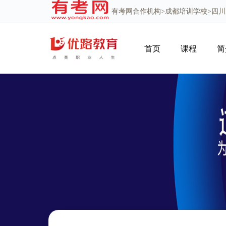
有考网
合作机构>
成都培训学校
>四
首页
课程
简