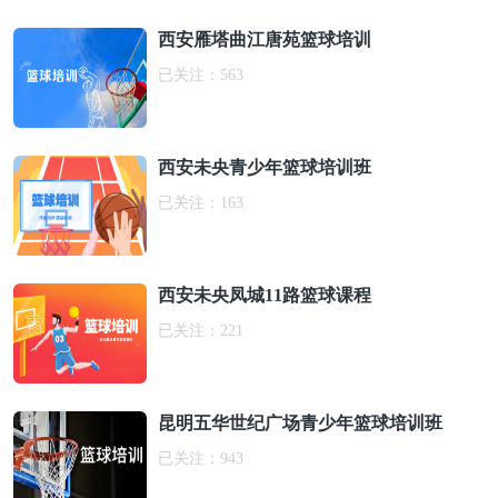
西安雁塔曲江唐苑篮球培训
已关注：
563
西安未央青少年篮球培训班
已关注：
163
西安未央凤城11路篮球课程
已关注：
221
昆明五华世纪广场青少年篮球培训班
已关注：
943