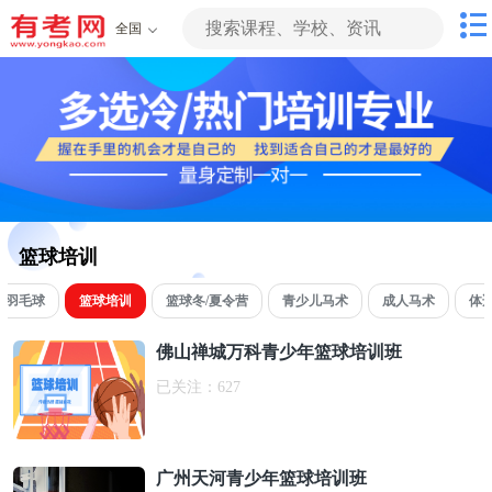
全国
篮球培训
羽毛球
篮球培训
篮球冬/夏令营
青少儿马术
成人马术
体
佛山禅城万科青少年篮球培训班
已关注：
627
广州天河青少年篮球培训班