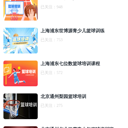
已关注：
948
上海浦东世博源青少儿篮球训练
已关注：
753
上海浦东七位数篮球培训课程
已关注：
572
北京通州梨园篮球培训
已关注：
275