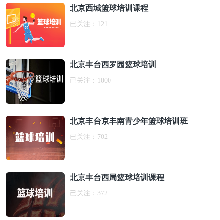
北京西城篮球培训课程
已关注：
121
北京丰台西罗园篮球培训
已关注：
1000
北京丰台京丰南青少年篮球培训班
已关注：
702
北京丰台西局篮球培训课程
已关注：
372