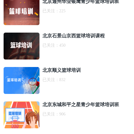
北京通州华业银鹰青少年篮球培训班
已关注：
225
北京石景山京西篮球培训课程
已关注：
450
北京顺义篮球培训
已关注：
832
北京东城和平之星青少年篮球培训班
已关注：
906