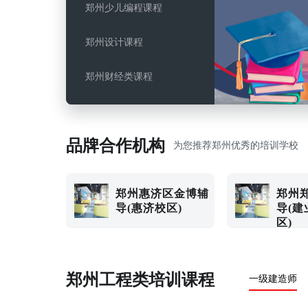
郑州少儿编程课程
郑州设计课程
郑州财经类课程
郑州电脑IT课程
品牌合作机构
郑州职业技能课程
为您推荐郑州优秀的培训学校
郑州教师考试课程
郑州惠济区金博辅
郑州
导(惠济校区)
导(
区)
郑州工程类培训课程
一级建造师