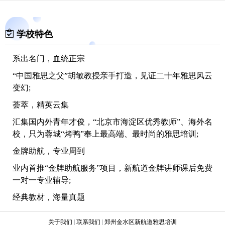
学校特色
系出名门，血统正宗
“中国雅思之父”胡敏教授亲手打造，见证二十年雅思风云
变幻;
荟萃，精英云集
汇集国内外青年才俊，“北京市海淀区优秀教师”、海外名
校，只为蓉城“烤鸭”奉上最高端、最时尚的雅思培训;
金牌助航，专业周到
业内首推“金牌助航服务”项目，新航道金牌讲师课后免费
一对一专业辅导;
经典教材，海量真题
携手“高等教育出版社”，从基础培训到技巧提升，尽在“胡
关于我们
|
联系我们
|
郑州金水区新航道雅思培训