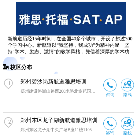
新航道历经15年时间，在全国40多个城市，开设了超过300
个学习中心。新航道以“我坚持，我成功”为精神内涵，坚
持"学术、励志、激情"的教学风格，凭借着深厚的学术功
底、务实的教学作风、强劲的研发能力和旺盛的进取精神
成为行业的领导品牌，在教学内容、教材研发、授课质
校区分布
量、环境服务等多个方面为业界创立了全新的标准，并不
断引领中国英语培训业的全面升级。
郑州碧沙岗新航道雅思培训
1
新航道国际教育集团(NEW CHANNEL INTERNATIONAL
EDUCATION GROUP LIMITED)是由中国英语培训界领军
郑州建设路嵩山路西200米路北鑫苑国际广场2楼（地铁1号线碧沙岗站D出口）
咨询
路线
人物、英语教育胡敏教授率领一批国内外语言培训界精英
及学者共同创办，美国国际数据集团(IDG)和 全球的教育培
训机构美国Kaplan国际教育集团参与战略投资的国际化语
郑州东区龙子湖新航道雅思培训
言教育机构。
2
郑州东区龙子湖中央广场B座11楼1105
咨询
路线