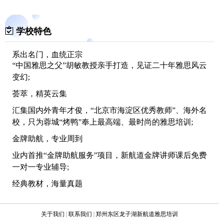
学校特色
系出名门，血统正宗
“中国雅思之父”胡敏教授亲手打造，见证二十年雅思风云
变幻;
荟萃，精英云集
汇集国内外青年才俊，“北京市海淀区优秀教师”、海外名
校，只为蓉城“烤鸭”奉上最高端、最时尚的雅思培训;
金牌助航，专业周到
业内首推“金牌助航服务”项目，新航道金牌讲师课后免费
一对一专业辅导;
经典教材，海量真题
携手“高等教育出版社”，从基础培训到技巧提升，尽在“胡
敏第五代雅思培训教材”。
关于我们
|
联系我们
|
郑州东区龙子湖新航道雅思培训