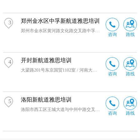
育产业链。
新航道鼎力支持共青团中央学校部主办的“习语金句· 百校
郑州金水区中孚新航道雅思培训
千言” ——当代
书法
名家进高校翰墨巡展活动和共青团中央
3
中国大学生“一带一路”暑期社会实践活动。
郑州市金水区黄河路文化路交叉路中孚大厦8楼
咨询
路线
开封新航道雅思培训
4
大梁路201号东京国贸1102室 / 河南大学金明校区创业中心二楼C16
咨询
路线
洛阳新航道雅思培训
5
洛阳市西工区王城大道与中州中路交叉口富雅东方广场2楼
咨询
路线