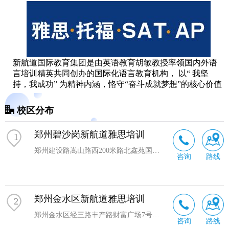
新航道国际教育集团是由英语教育胡敏教授率领国内外语
言培训精英共同创办的国际化语言教育机构， 以“ 我坚
持，我成功” 为精神内涵，恪守“奋斗成就梦想”的核心价值
观，坚守“高能”的教育理念，致力于培养具有全球胜任力
(包括： 4 C 能力即沟通能力 Communication, 批判性思维
校区分布
Critical Thinking, 合作 Collaboration, 创造力与创新 Creativity
and Innovation 和中国根基即胸怀中国，拥抱世界)的青少
郑州碧沙岗新航道雅思培训
1
年，立志“做全球的教育机构”。
自 2004 年成立以来，经过十余年的发展，如今的新航道，
郑州建设路嵩山路西200米路北鑫苑国际广场2楼（地铁1号线碧沙岗站D出口）
咨询
路线
已助力万千青少年走出国门，步入剑桥大学、牛津大学、
麻省理工学院、哥伦比亚大学等世界好的学校，下辖培训
学校、留学咨询、国际教育、在线教育、优加青少、图书
出版、家庭教育、国际游学、鲸航科技、英语能力发展研
郑州金水区新航道雅思培训
2
究中心、全球胜任力研究中心等分支机构，在全球拥有 40
郑州金水区经三路丰产路财富广场7号楼2楼
咨询
路线
多家分校和 300 多个学习中心， 构建了一条完整的国际教