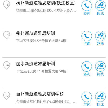
出版、家庭教育、国际游学、鲸航科技、英语能力发展研
杭州新航道雅思培训(钱江校区)
2
究中心、全球胜任力研究中心等分支机构，在全球拥有 40
杭州市上城区钱江路1366号华润大厦A座1903室
咨询
路线
多家分校和 300 多个学习中心， 构建了一条完整的国际教
育产业链。
新航道鼎力支持共青团中央学校部主办的“习语金句· 百校
衢州新航道雅思培训
千言” ——当代
书法
名家进高校翰墨巡展活动和共青团中央
3
中国大学生“一带一路”暑期社会实践活动。
下城区延安路328号恒通大厦2-8楼
咨询
路线
丽水新航道雅思培训
4
下城区延安路328号恒通大厦2-8楼
咨询
路线
台州新航道雅思培训学校
5
台州市椒江区腾达中心西2幢601-611、622
咨询
路线