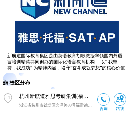
新航道国际教育集团是由英语教育胡敏教授率领国内外语
言培训精英共同创办的国际化语言教育机构， 以“ 我坚
持，我成功” 为精神内涵，恪守“奋斗成就梦想”的核心价值
观，坚守“高能”的教育理念，致力于培养具有全球胜任力
(包括： 4 C 能力即沟通能力 Communication, 批判性思维
校区分布
Critical Thinking, 合作 Collaboration, 创造力与创新 Creativity
and Innovation 和中国根基即胸怀中国，拥抱世界)的青少
杭州新航道雅思考研集训(福雷德广场店)
1
年，立志“做全球的教育机构”。
自 2004 年成立以来，经过十余年的发展，如今的新航道，
浙江省杭州市钱塘区文泽路99号福雷德广场F3
咨询
路线
已助力万千青少年走出国门，步入剑桥大学、牛津大学、
麻省理工学院、哥伦比亚大学等世界好的学校，下辖培训
学校、留学咨询、国际教育、在线教育、优加青少、图书