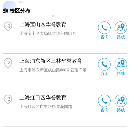
高考全封闭托管课程、艺考辅导课程等，不仅能够有效帮
校区分布
助学生强化学习效率、增强学习技巧，还融入了唤起学习
兴趣、激发学习潜力、规范学习习惯等元素，助力每一位
上海宝山区华誉教育
1
华誉学员全面成长。
上海宝山区大场镇大华三路81号
咨询
路线
上海浦东新区三林华誉教育
2
上海市浦东新区成山路800号云顶广场
咨询
路线
上海虹口区华誉教育
3
上海虹口区广中路街道花园路
咨询
路线