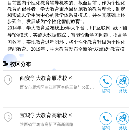
目前国内个性化教育辅导机构的。截至目前，作为个性化
教育的倡导者，学大教育秉承因材施教的教育理念，制定
和实施以学生为中心的教学体系及模式，并在其基础上逐
步延伸、发展成为“个性化智能教育”。
2014年，学大教育发布线上e学大平台，用“互联网+线下辅
导”的模式，实施
大数据
追踪，智能诊断学习问题，提高学
习效率，实现教育过程闭环，将个性化教育升级为个性化
智能教育。2019年，学大教育发布全新的“双螺旋”教育模
式，将以科技赋能个性化教育，全面开启智慧教育新时
代。未来，学大教育将继续秉承“因材施教，个性为本”的
校区分布
教育理念，致力于传播教学思想，研究教学方法，开发教
学产品，提供有益的教学服务。
西安学大教育雁塔校区
1
西安市雁塔区曲江新区春临三路与公田二路西北角曲江二中北
咨询
路线
宝鸡学大教育高新校区
2
陕西省宝鸡市高新区高新四路
咨询
路线