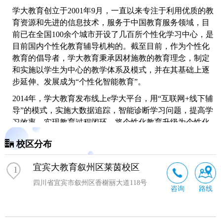
学大教育创立于2001年9月，一直以来专注于利用优质的教
育资源和先进的信息技术，服务于中国教育服务领域，目
前已在全国100余个城市开设了几百所个性化学习中心，是
目前国内个性化教育辅导机构的。截至目前，作为个性化
教育的倡导者，学大教育秉承因材施教的教育理念，制定
和实施以学生为中心的教学体系及模式，并在其基础上逐
步延伸、发展成为“个性化智能教育”。
2014年，学大教育发布线上e学大平台，用“互联网+线下辅
导”的模式，实施
大数据
追踪，智能诊断学习问题，提高学
习效率，实现教育过程闭环，将个性化教育升级为个性化
智能教育。2019年，学大教育发布全新的“双螺旋”教育模
校区分布
式，将以科技赋能个性化教育，全面开启智慧教育新时
代。未来，学大教育将继续秉承“因材施教，个性为本”的
宜宾大教育叙州区莱茵校区
1
教育理念，致力于传播教学思想，研究教学方法，开发教
学产品，提供有益的教学服务。
四川省宜宾市叙州区香榭丽大道118号
咨询
路线