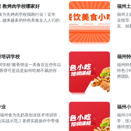
 教烤肉学校哪家好
福州土
食为先烤肉学校领跑行业！近年
福州土
，越来越多的特色美食走入人们的
业指导
实、创
饼培训学校
福州特
训学校!酱香饼这一美食在近些年以
福州特
酱香饼可是说是如何吃都不腻的存
特色小
师团队
专业
福州小
?福州食为先奶茶创业技术培训班，
福州小
的实战示范;2 老师实践操作中带领
学，技
循环授